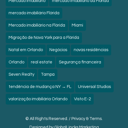
Mercado imobiliário
mercado imobiliário da Flórida
mercado imobiliário Flórida
Mercado imobiliário na Flórida
Miami
Migração de Nova York para a Flórida
Natal em Orlando
Negócios
novas residências
Orlando
real estate
Segurança financeira
Seven Realty
Tampa
tendência de mudança NY → FL
Universal Studios
valorização imobiliária Orlando
Visto E-2
© All Rights Reserved. /
Privacy & Terms.
Designed by
GlobalLincks Marketing