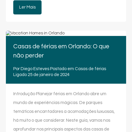
Ler Mais
Casas de férias em Orlando: O que
não perder
Por
Diego Esteves
Postado em
Casas de férias
Ligado
25 de janeiro de 2024
Introdução Planejar férias em Orlando abre um
mundo de experiências mágicas. De parques
temáticos encantadores a acomodações luxuosas,
há muito o que considerar. Neste guia, vamos nos
aprofundar nos principais aspectos das casas de