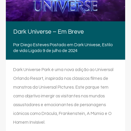
Dark Universe – Em Breve
Por
Diego Esteves
Postado em
Dark Univese
,
Estilo
de vida
Ligado
9 de julho de 2024
Dark Universe Park é uma nova adição ao Universal
Orlando Resort, inspirada nos clássicos filmes de
monstros da Universal Pictures. Este parque tem
como objetivo imergir os visitantes nos mundos
assustadores e emocionantes de personagens
icônicos como Drácula, Frankenstein, A Múmia e O
Homem Invisível.