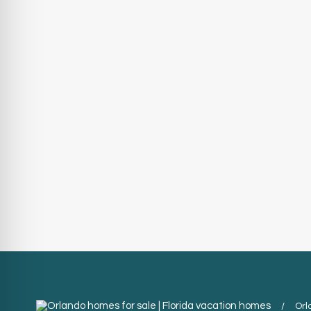
/
Orl