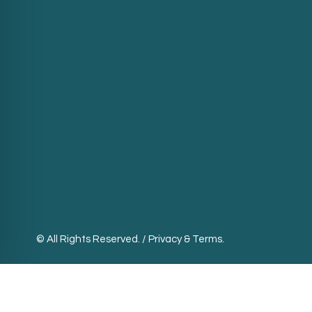
© All Rights Reserved. /
Privacy & Terms.
Português
English