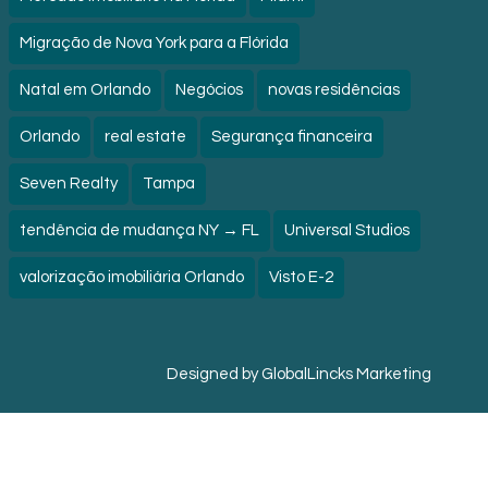
Migração de Nova York para a Flórida
Natal em Orlando
Negócios
novas residências
Orlando
real estate
Segurança financeira
Seven Realty
Tampa
tendência de mudança NY → FL
Universal Studios
valorização imobiliária Orlando
Visto E-2
Designed by
GlobalLincks Marketing