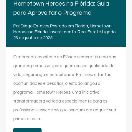
Hometown Heroes na Flórida: Guia
para Aproveitar o Programa
Por
Diego Esteves
Postado em
Florida
,
Hometown
Heroes na Flórida
,
Investimento
,
Real Estate
Ligado
23 de junho de 2025
O mercado imobiliário da Flórida sempre foi uma das
grandes promessas para quem busca qualidade de
vida, segurança e estabilidade. Em meio a tantas
oportunidades e desafios, o estado lançou o
programa Hometown Heroes, uma iniciativa
transformadora voltada especialmente para os
profissionais essenciais que sonham em adquirir sua
primeira casa.