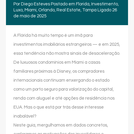
Por
Diego Esteves
Postado em
Florida
,
Investimento
,
Luxo
,
Miami
,
Orlando
,
Real Estate
,
Tampa
Ligado
26
de maio de 2025
A Flórida há muito tempo é um ímã para
investimentos imobiliários estrangeiros — e em 2025,
essa tendência não mostra sinais de desaceleração.
De luxuosos condomínios em Miami a casas
familiares próximas à Disney, os compradores
internacionais continuam enxergando o estado
como um porto seguro para valorização do capital,
renda com aluguel e até opções de residência nos
EUA. Mas o que está por trás desse interesse
inabalável?
Neste guia, mergulhamos em dados concretos,