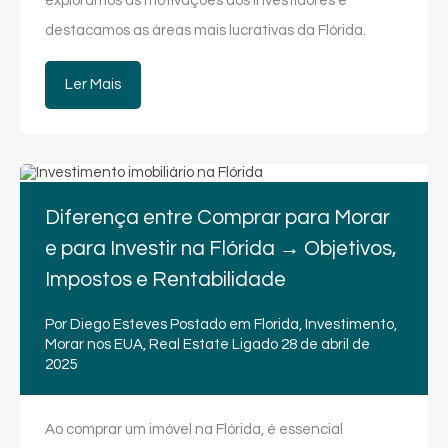
exploramos as motivações dos investidores e
destacamos as áreas mais lucrativas da Flórida.
Ler Mais
Diferença entre Comprar para Morar
e para Investir na Flórida → Objetivos,
Impostos e Rentabilidade
Por
Diego Esteves
Postado em
Florida
,
Investimento
,
Morar nos EUA
,
Real Estate
Ligado
28 de abril de
2025
Ao comprar um imóvel na Flórida, é essencial