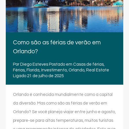
Como são as férias de verão em
Orlando?
Por
Diego Esteves
Postado em
Casas de férias
,
Férias
,
Florida
,
Investimento
,
Orlando
,
Real Estate
Ligado
21 de julho de 2025
Orlando é conhecida mundialmente como a capital
da diversão. Mas como são as férias de verão em
Orlando? Se você planeja viajar entre junho e agosto,
prepare-se para altas temperaturas, muitos turistas