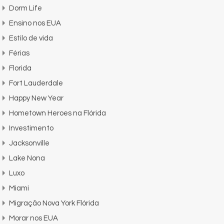
Dorm Life
Ensino nos EUA
Estilo de vida
Férias
Florida
Fort Lauderdale
Happy New Year
Hometown Heroes na Flórida
Investimento
Jacksonville
Lake Nona
Luxo
Miami
Migração Nova York Flórida
Morar nos EUA