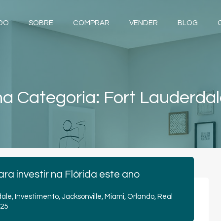
NDO
SOBRE
COMPRAR
VENDER
BLOG
a Categoria: Fort Lauderda
a investir na Flórida este ano
dale
,
Investimento
,
Jacksonville
,
Miami
,
Orlando
,
Real
025