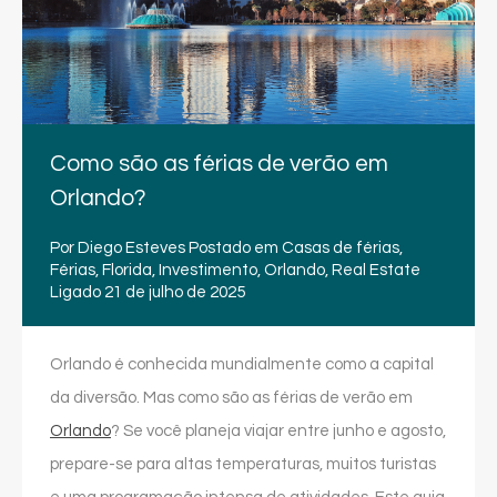
Como são as férias de verão em
Orlando?
Por
Diego Esteves
Postado em
Casas de férias
,
Férias
,
Florida
,
Investimento
,
Orlando
,
Real Estate
Ligado
21 de julho de 2025
Orlando é conhecida mundialmente como a capital
da diversão. Mas como são as férias de verão em
Orlando
? Se você planeja viajar entre junho e agosto,
prepare-se para altas temperaturas, muitos turistas