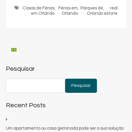
Casas de Férias
,
Férias em
,
Parques de
,
real
em Orlando
Orlando
Orlando
estate
Pesquisar
Pesquisar
Recent Posts
Um apartamento ou casa geminada pode ser a sua solução