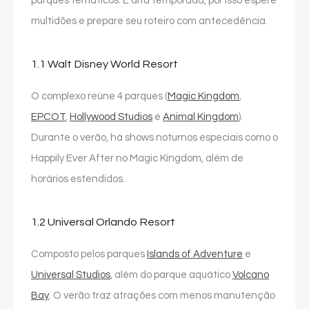
parques temáticos. É alta temporada, por isso espere
multidões e prepare seu roteiro com antecedência.
1.1 Walt Disney World Resort
O complexo reúne 4 parques (
Magic Kingdom
,
EPCOT
,
Hollywood Studios
e
Animal Kingdom
).
Durante o verão, há shows noturnos especiais como o
Happily Ever After no Magic Kingdom, além de
horários estendidos.
1.2 Universal Orlando Resort
Composto pelos parques
Islands of Adventure
e
Universal Studios
, além do parque aquático
Volcano
Bay
. O verão traz atrações com menos manutenção