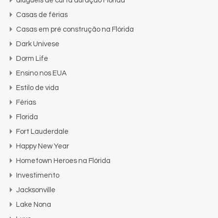
aluguéis de curta duração Flórida
Casas de férias
Casas em pré construção na Flórida
Dark Univese
Dorm Life
Ensino nos EUA
Estilo de vida
Férias
Florida
Fort Lauderdale
Happy New Year
Hometown Heroes na Flórida
Investimento
Jacksonville
Lake Nona