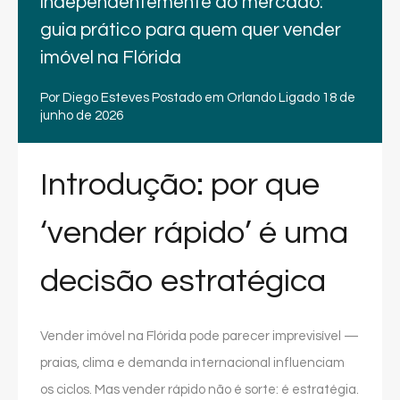
independentemente do mercado:
guia prático para quem quer vender
imóvel na Flórida
Por
Diego Esteves
Postado em
Orlando
Ligado
18 de
junho de 2026
Introdução: por que
‘vender rápido’ é uma
decisão estratégica
Vender imóvel na Flórida pode parecer imprevisível —
praias, clima e demanda internacional influenciam
os ciclos. Mas vender rápido não é sorte: é estratégia.