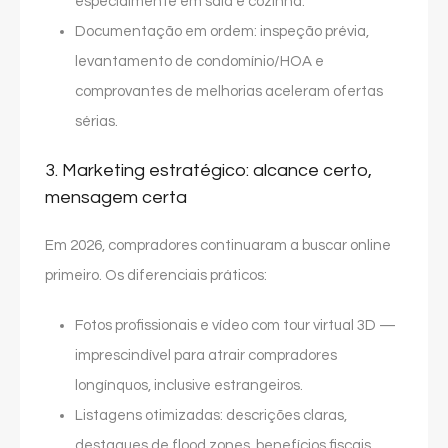
especialmente em sala e cozinha.
Documentação em ordem: inspeção prévia,
levantamento de condomínio/HOA e
comprovantes de melhorias aceleram ofertas
sérias.
3. Marketing estratégico: alcance certo,
mensagem certa
Em 2026, compradores continuaram a buscar online
primeiro. Os diferenciais práticos:
Fotos profissionais e vídeo com tour virtual 3D —
imprescindível para atrair compradores
longínquos, inclusive estrangeiros.
Listagens otimizadas: descrições claras,
destaques de flood zones, benefícios fiscais