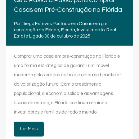
Guia Passo a Passo para Comprar
Casas em Pré-Construção na Flórida
Por
Diego Esteves
Postado em
Casas em pré
construção na Flórida
,
Florida
,
Investimento
,
Real
Estate
Ligado
30 de outubro de 2025
Comprar uma casa em pré-construção na Flórida é
uma forma estratégica de garantir um imóvel
moderno pelos preços de hoje e ainda se beneficiar
da valorização futura. Com o crescimento
populacional, a economia sólida e as vantagens
fiscais do estado, a Flórida continua atraindo
investidores e famílias de todo o mundo.
Ler Mais