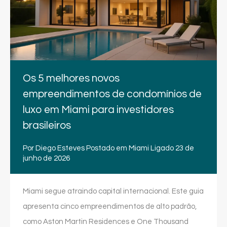
Os 5 melhores novos
empreendimentos de condomínios de
luxo em Miami para investidores
brasileiros
Por
Diego Esteves
Postado em
Miami
Ligado
23 de
junho de 2026
Miami segue atraindo capital internacional. Este guia
apresenta cinco empreendimentos de alto padrão,
como Aston Martin Residences e One Thousand