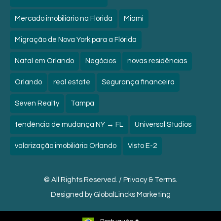
Mercado imobiliário na Flórida
Miami
Migração de Nova York para a Flórida
Natal em Orlando
Negócios
novas residências
Orlando
real estate
Segurança financeira
Seven Realty
Tampa
tendência de mudança NY → FL
Universal Studios
valorização imobiliária Orlando
Visto E-2
© All Rights Reserved. /
Privacy & Terms.
Designed by
GlobalLincks Marketing