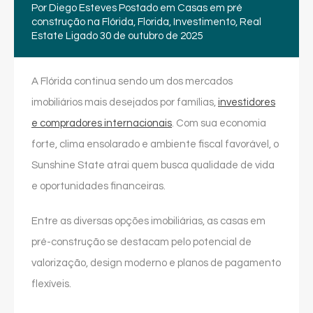
Por
Diego Esteves
Postado em
Casas em pré
construção na Flórida
,
Florida
,
Investimento
,
Real
Estate
Ligado
30 de outubro de 2025
A Flórida continua sendo um dos mercados
imobiliários mais desejados por famílias,
investidores
e compradores internacionais
. Com sua economia
forte, clima ensolarado e ambiente fiscal favorável, o
Sunshine State atrai quem busca qualidade de vida
e oportunidades financeiras.
Entre as diversas opções imobiliárias, as casas em
pré-construção se destacam pelo potencial de
valorização, design moderno e planos de pagamento
flexíveis.