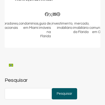
ompradores
,
condomínios
,
guia de
,
investimento
,
mercado
,
n
ernacionais
em Miami
imóveis
imobiliário
imobiliário
comunida
na
da Flórida
em Orl
Flórida
Pesquisar
Pesquisar