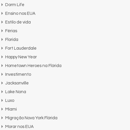
Dorm Life
Ensino nos EUA
Estilo de vida
Férias
Florida
Fort Lauderdale
Happy New Year
Hometown Heroes na Flórida
Investimento
Jacksonville
Lake Nona
Luxo
Miami
Migração Nova York Flórida
Morar nos EUA