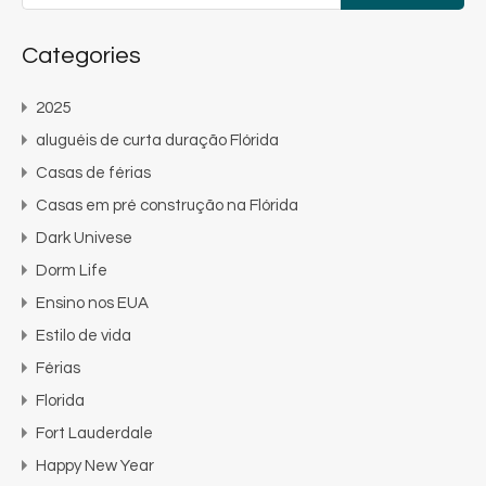
Categories
2025
aluguéis de curta duração Flórida
Casas de férias
Casas em pré construção na Flórida
Dark Univese
Dorm Life
Ensino nos EUA
Estilo de vida
Férias
Florida
Fort Lauderdale
Happy New Year