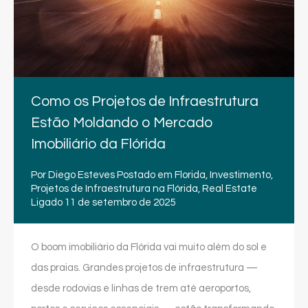
Como os Projetos de Infraestrutura
Estão Moldando o Mercado
Imobiliário da Flórida
Por
Diego Esteves
Postado em
Florida
,
Investimento
,
Projetos de Infraestrutura na Flórida
,
Real Estate
Ligado
11 de setembro de 2025
O boom imobiliário da Flórida vai muito além do sol e
das praias. Grandes projetos de infraestrutura —
desde rodovias e linhas de trem até aeroportos,