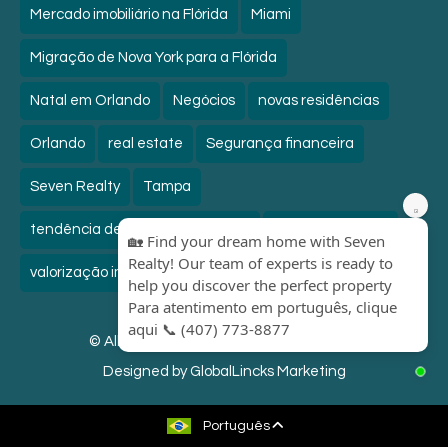
Mercado imobiliário na Flórida
Miami
Migração de Nova York para a Flórida
Natal em Orlando
Negócios
novas residências
Orlando
real estate
Segurança financeira
Seven Realty
Tampa
tendência de mudança NY → FL
Universal Studios
valorização imobiliária Orlando
Visto E-2
© All Rights Reserved. /
Privacy & Terms.
Designed by
GlobalLincks Marketing
Português