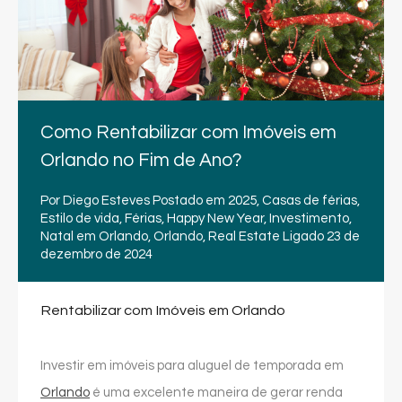
Como Rentabilizar com Imóveis em
Orlando no Fim de Ano?
Por
Diego Esteves
Postado em
2025
,
Casas de férias
,
Estilo de vida
,
Férias
,
Happy New Year
,
Investimento
,
Natal em Orlando
,
Orlando
,
Real Estate
Ligado
23 de
dezembro de 2024
Rentabilizar com Imóveis em Orlando
Investir em imóveis para aluguel de temporada em
Orlando
é uma excelente maneira de gerar renda