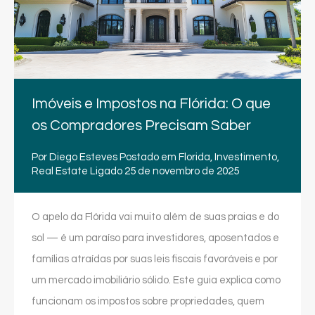
Imóveis e Impostos na Flórida: O que
os Compradores Precisam Saber
Por
Diego Esteves
Postado em
Florida
,
Investimento
,
Real Estate
Ligado
25 de novembro de 2025
O apelo da Flórida vai muito além de suas praias e do
sol — é um paraíso para investidores, aposentados e
famílias atraídas por suas leis fiscais favoráveis e por
um mercado imobiliário sólido. Este guia explica como
funcionam os impostos sobre propriedades, quem