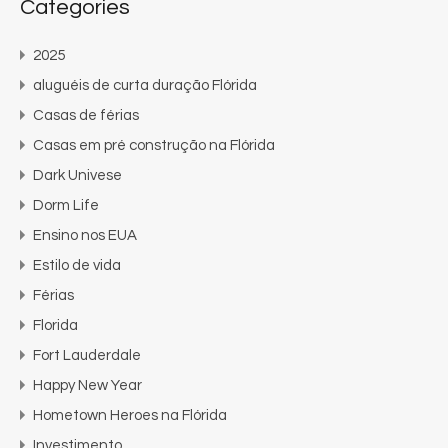
Categories
2025
aluguéis de curta duração Flórida
Casas de férias
Casas em pré construção na Flórida
Dark Univese
Dorm Life
Ensino nos EUA
Estilo de vida
Férias
Florida
Fort Lauderdale
Happy New Year
Hometown Heroes na Flórida
Investimento