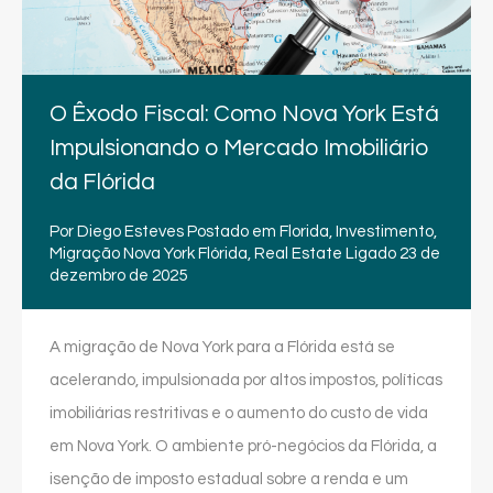
O Êxodo Fiscal: Como Nova York Está
Impulsionando o Mercado Imobiliário
da Flórida
Por
Diego Esteves
Postado em
Florida
,
Investimento
,
Migração Nova York Flórida
,
Real Estate
Ligado
23 de
dezembro de 2025
A migração de Nova York para a Flórida está se
acelerando, impulsionada por altos impostos, políticas
imobiliárias restritivas e o aumento do custo de vida
em Nova York. O ambiente pró-negócios da Flórida, a
isenção de imposto estadual sobre a renda e um