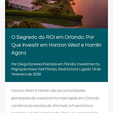
O Segredo do ROI em Orlando: Por
Que Investir em Horizon West e Hamlin
Agora
Por
Diego Esteves
Postado em
Florida
,
Investimento
,
Migração Nova York Flórida
,
Real Estate
Ligado
19 de
fevereiro de 2026
Horizon West e Hamlin são as comunidades
planejadas de crescimento mais rápido em Orlando,
combinando escolas de alto nível, infraestrutura